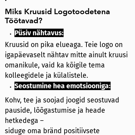
Miks Kruusid Logotoodetena
Töötavad?
Püsiv nähtavus:
Kruusid on pika elueaga. Teie logo on
igapäevaselt nähtav mitte ainult kruusi
omanikule, vaid ka kõigile tema
kolleegidele ja külalistele.
Seostumine hea emotsiooniga:
Kohv, tee ja soojad joogid seostuvad
pauside, lõõgastumise ja heade
hetkedega –
siduge oma bränd positiivsete