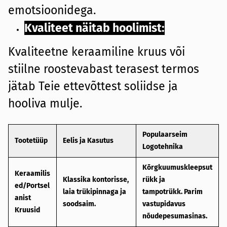
emotsioonidega.
Kvaliteet näitab hoolimist
:
Kvaliteetne keraamiline kruus või
stiilne roostevabast terasest termos
jätab Teie ettevõttest soliidse ja
hooliva mulje.
Populaarseim
Tootetüüp
Eelis ja Kasutus
Logotehnika
Kõrgkuumuskleepsut
Keraamilis
Klassika kontorisse,
rükk ja
ed/Portsel
laia trükipinnaga ja
tampotrükk.
Parim
anist
soodsaim.
vastupidavus
Kruusid
nõudepesumasinas.