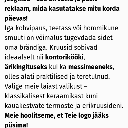
reklaam, mida kasutatakse mitu korda
päevas!
Iga kohvipaus, teetass või hommikune
smuuti on võimalus tugevdada sidet
oma brändiga. Kruusid sobivad
ideaalselt nii
kontorikööki
,
ärikingituseks
kui ka
messimeeneks
,
olles alati praktilised ja teretulnud.
Valige meie laiast valikust –
klassikalisest keraamikast kuni
kauakestvate termoste ja erikruusideni.
Meie hoolitseme, et Teie logo jääks
püsima!