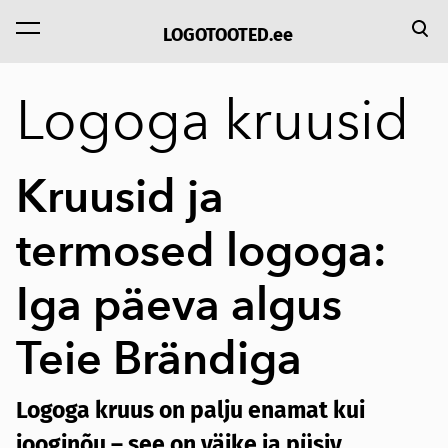
LOGOTOOTED.ee
lisati ostukorvi.
Vaata ostukorvi
Logoga kruusid
Kruusid ja
termosed logoga:
Iga päeva algus
Teie Brändiga
Logoga kruus on palju enamat kui
jooginõu – see on väike ja püsiv