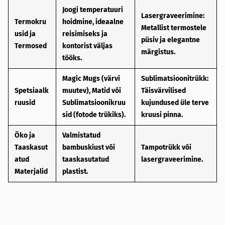
Joogi temperatuuri
Lasergraveerimine
:
Termokru
hoidmine, ideaalne
Metallist termostele
usid ja
reisimiseks ja
püsiv ja elegantne
Termosed
kontorist väljas
märgistus.
tööks.
Magic Mugs
(värvi
Sublimatsioonitrükk
:
Spetsiaalk
muutev),
Matid
või
Täisvärvilised
ruusid
Sublimatsioonikruu
kujundused üle terve
sid
(fotode trükiks).
kruusi pinna.
Öko ja
Valmistatud
Taaskasut
bambuskiust või
Tampotrükk või
atud
taaskasutatud
lasergraveerimine
.
Materjalid
plastist.